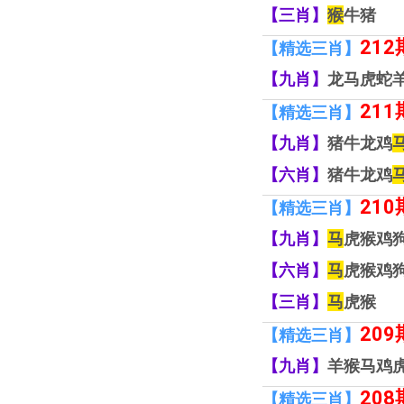
【三肖】
猴
牛猪
21
【精选三肖】
【九肖】
龙马虎蛇
21
【精选三肖】
【九肖】
猪牛龙鸡
【六肖】
猪牛龙鸡
21
【精选三肖】
【九肖】
马
虎猴鸡
【六肖】
马
虎猴鸡
【三肖】
马
虎猴
20
【精选三肖】
【九肖】
羊猴马鸡
20
【精选三肖】