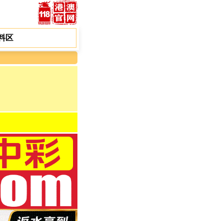
20
%
！
料区
电子
m
游戏
m