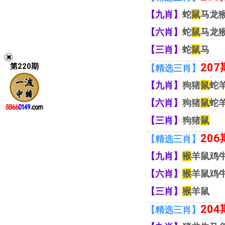
【九肖】
蛇
鼠
马龙
【六肖】
蛇
鼠
马龙
【三肖】
蛇
鼠
马
✖️
20
第
220
期
【精选三肖】
【九肖】
狗猪
鼠
蛇
【六肖】
狗猪
鼠
蛇
【三肖】
狗猪
鼠
20
【精选三肖】
【九肖】
猴
羊鼠鸡
【六肖】
猴
羊鼠鸡
【三肖】
猴
羊鼠
20
【精选三肖】