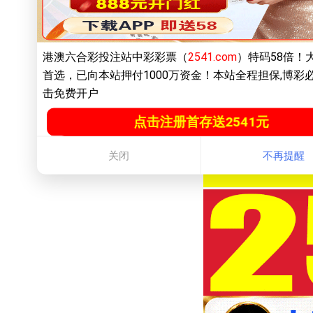
港澳六合彩投注站中彩彩票（
2541.com
）特码58倍！
首选，已向本站押付1000万资金！本站全程担保,博彩
击免费开户
点击注册首存送2541元
关闭
不再提醒