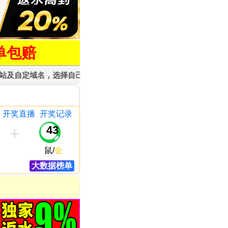
首单包赔
自定域名，选择自己喜欢任意数字或字母加
.11862.com
进站。例如
开奖直播
开奖记录
43
鼠
/
金
大数据榜单