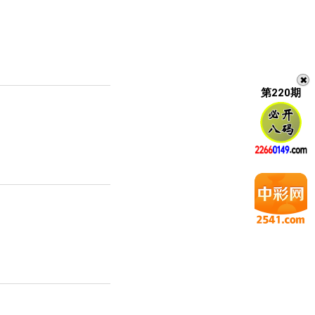
✖️
第
220
期