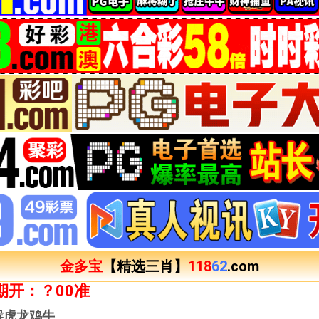
金多宝
【精选三肖】
118
62
.com
0期开：？00准
猴虎龙鸡牛